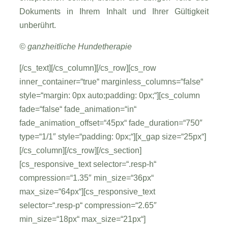
Dokuments in Ihrem Inhalt und Ihrer Gültigkeit
unberührt.
© ganzheitliche Hundetherapie
[/cs_text][/cs_column][/cs_row][cs_row
inner_container=“true“ marginless_columns=“false“
style=“margin: 0px auto;padding: 0px;“][cs_column
fade=“false“ fade_animation=“in“
fade_animation_offset=“45px“ fade_duration=“750″
type=“1/1″ style=“padding: 0px;“][x_gap size=“25px“]
[/cs_column][/cs_row][/cs_section]
[cs_responsive_text selector=“.resp-h“
compression=“1.35″ min_size=“36px“
max_size=“64px“][cs_responsive_text
selector=“.resp-p“ compression=“2.65″
min_size=“18px“ max_size=“21px“]