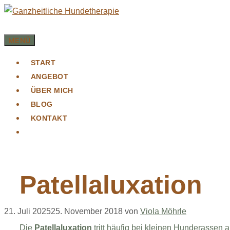
Zum
Inhalt
springen
MENÜ
START
ANGEBOT
ÜBER MICH
BLOG
KONTAKT
Patellaluxation
21. Juli 2025
25. November 2018
von
Viola Möhrle
Die
Patellaluxation
tritt häufig bei kleinen Hunderassen